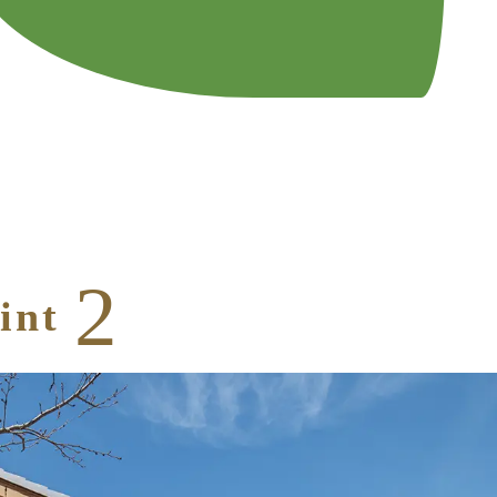
2
int